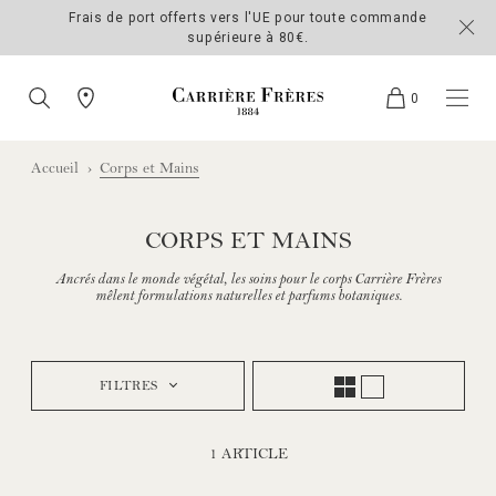
Frais de port offerts vers l'UE pour toute commande
FER
supérieure à 80€.
Carrière Frères
RECHERCHER
BOUTIQUES
0
MENU
PANIER
Accueil
Corps et Mains
CORPS ET MAINS
Ancrés dans le monde végétal, les soins pour le corps Carrière Frères
mêlent formulations naturelles et parfums botaniques.
FILTRES
LISTE
GRILLE
1
ARTICLE