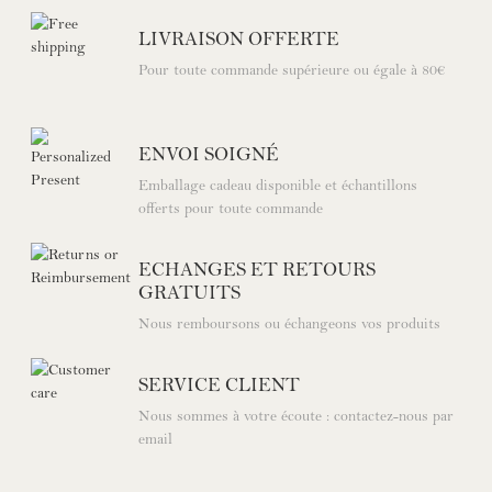
LIVRAISON
OFFERTE
Pour toute commande
supérieure ou égale à 80€
ENVOI
SOIGNÉ
Emballage cadeau disponible
et échantillons
offerts pour toute commande
ECHANGES ET
RETOURS
GRATUITS
Nous remboursons
ou échangeons vos produits
SERVICE
CLIENT
Nous sommes à votre écoute :
contactez-nous par
email